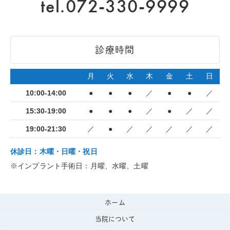
tel.072-330-9999
診療時間
月
火
水
木
金
土
日
10:00-14:00
●
●
●
／
●
●
／
15:30-19:00
●
●
●
／
●
／
／
19:00-21:30
／
●
／
／
／
／
／
休診日：木曜・日曜・祝日
※インプラント手術日：月曜、水曜、土曜
ホーム
当院について