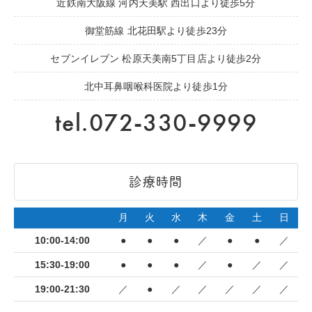
近鉄南大阪線 河内天美駅 西出口より徒歩5分
御堂筋線 北花田駅より徒歩23分
セブンイレブン 松原天美南5丁目店より徒歩2分
北中耳鼻咽喉科医院より徒歩1分
tel.072-330-9999
診療時間
月
火
水
木
金
土
日
10:00-14:00
●
●
●
／
●
●
／
15:30-19:00
●
●
●
／
●
／
／
19:00-21:30
／
●
／
／
／
／
／