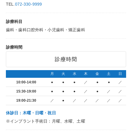
TEL.
072-330-9999
診療科目
歯科・歯科口腔外科・小児歯科・矯正歯科
診療時間
診療時間
月
火
水
木
金
土
日
10:00-14:00
●
●
●
／
●
●
／
15:30-19:00
●
●
●
／
●
／
／
19:00-21:30
／
●
／
／
／
／
／
休診日：木曜・日曜・祝日
※インプラント手術日：月曜、水曜、土曜